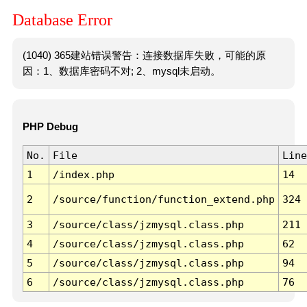
Database Error
(1040) 365建站错误警告：连接数据库失败，可能的原
因：1、数据库密码不对; 2、mysql未启动。
PHP Debug
No.
File
Line
1
/index.php
14
2
/source/function/function_extend.php
324
3
/source/class/jzmysql.class.php
211
4
/source/class/jzmysql.class.php
62
5
/source/class/jzmysql.class.php
94
6
/source/class/jzmysql.class.php
76