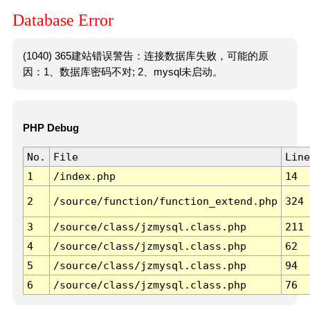
Database Error
(1040) 365建站错误警告：连接数据库失败，可能的原
因：1、数据库密码不对; 2、mysql未启动。
PHP Debug
No.
File
Line
1
/index.php
14
2
/source/function/function_extend.php
324
3
/source/class/jzmysql.class.php
211
4
/source/class/jzmysql.class.php
62
5
/source/class/jzmysql.class.php
94
6
/source/class/jzmysql.class.php
76