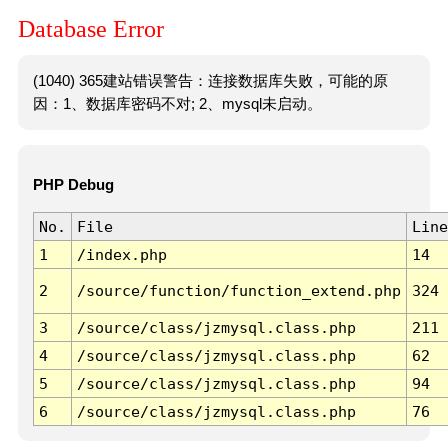
Database Error
(1040) 365建站错误警告：连接数据库失败，可能的原
因：1、数据库密码不对; 2、mysql未启动。
PHP Debug
No.
File
Line
1
/index.php
14
2
/source/function/function_extend.php
324
3
/source/class/jzmysql.class.php
211
4
/source/class/jzmysql.class.php
62
5
/source/class/jzmysql.class.php
94
6
/source/class/jzmysql.class.php
76