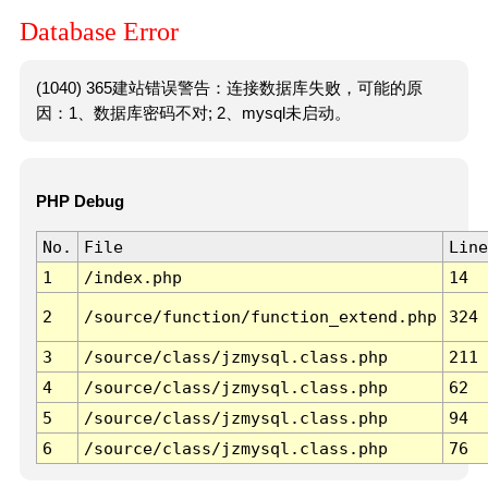
Database Error
(1040) 365建站错误警告：连接数据库失败，可能的原
因：1、数据库密码不对; 2、mysql未启动。
PHP Debug
No.
File
Line
1
/index.php
14
2
/source/function/function_extend.php
324
3
/source/class/jzmysql.class.php
211
4
/source/class/jzmysql.class.php
62
5
/source/class/jzmysql.class.php
94
6
/source/class/jzmysql.class.php
76