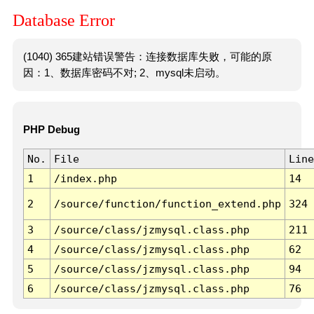
Database Error
(1040) 365建站错误警告：连接数据库失败，可能的原
因：1、数据库密码不对; 2、mysql未启动。
PHP Debug
No.
File
Line
1
/index.php
14
2
/source/function/function_extend.php
324
3
/source/class/jzmysql.class.php
211
4
/source/class/jzmysql.class.php
62
5
/source/class/jzmysql.class.php
94
6
/source/class/jzmysql.class.php
76