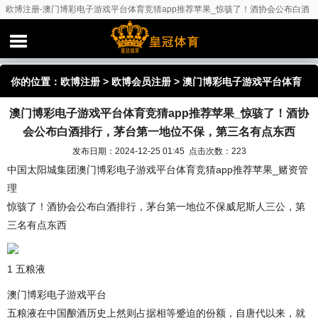
欧博注册-澳门博彩电子游戏平台体育竞猜app推荐苹果_惊骇了！酒协会公布白酒
排行，茅台第一地位不保，第三名有点东西
你的位置：
欧博注册
>
欧博会员注册
> 澳门博彩电子游戏平台体育
澳门博彩电子游戏平台体育竞猜app推荐苹果_惊骇了！酒协
竞猜app推荐苹果_惊骇了！酒协会公布白酒排行，茅台第一地位不
会公布白酒排行，茅台第一地位不保，第三名有点东西
保，第三名有点东西
发布日期：2024-12-25 01:45 点击次数：223
中国太阳城集团澳门博彩电子游戏平台体育竞猜app推荐苹果_赌资管
理
惊骇了！酒协会公布白酒排行，茅台第一地位不保威尼斯人三公，第
三名有点东西
1 五粮液
澳门博彩电子游戏平台
五粮液在中国酿酒历史上然则占据相等蹙迫的份额，自唐代以来，就