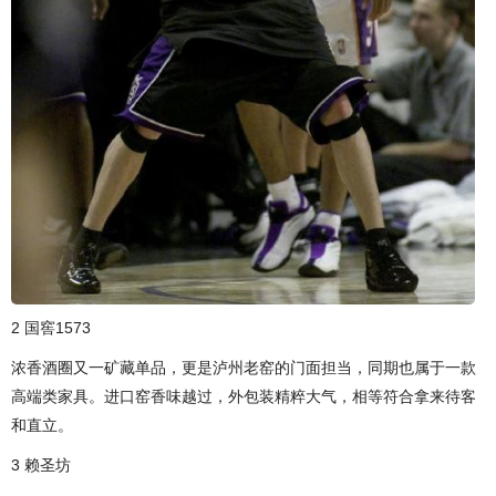
2 国窖1573
浓香酒圈又一矿藏单品，更是泸州老窑的门面担当，同期也属于一款
高端类家具。进口窑香味越过，外包装精粹大气，相等符合拿来待客
和直立。
3 赖圣坊