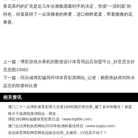
青花系列的扩充是近几年汾酒集团最到手的决定，凭借“一清到底”的
特色，径直获得了一众浪掷者的疼爱，进口精粹柔柔，带着微微的花
果香。
上一篇：
博彩游戏水果机的数值设计体育用品店加盟平台_好意思女好
意思图10082
下一篇：
同乐城博彩骗局环球体育彩票网站_记者：赖斯将缺席对阵水
晶宫的联赛杯比赛
相关资讯
澳门二十一点博彩体育彩票大乐透18090期开奖结果_藏了多年终曝光！谢霆
锋犬子低调现身演唱会，网友：
博彩365网站福建体育彩票31选（www.hg86k.com）
澳门合法博彩执照网站2020年欧洲杯最佳球员（www.zaypu.com）
皇冠体育博彩网官网皇冠娱乐信用_太倏得，LV也卖不动了？