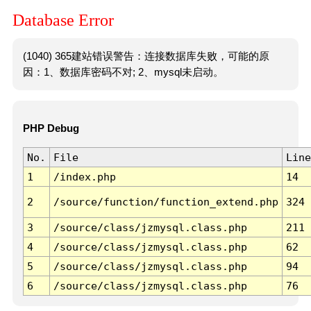
Database Error
(1040) 365建站错误警告：连接数据库失败，可能的原
因：1、数据库密码不对; 2、mysql未启动。
PHP Debug
No.
File
Line
1
/index.php
14
2
/source/function/function_extend.php
324
3
/source/class/jzmysql.class.php
211
4
/source/class/jzmysql.class.php
62
5
/source/class/jzmysql.class.php
94
6
/source/class/jzmysql.class.php
76