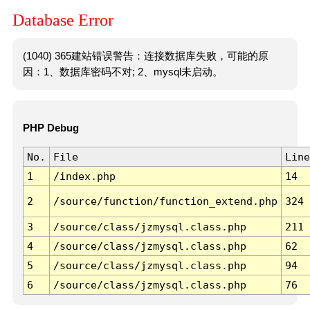
Database Error
(1040) 365建站错误警告：连接数据库失败，可能的原
因：1、数据库密码不对; 2、mysql未启动。
PHP Debug
No.
File
Line
1
/index.php
14
2
/source/function/function_extend.php
324
3
/source/class/jzmysql.class.php
211
4
/source/class/jzmysql.class.php
62
5
/source/class/jzmysql.class.php
94
6
/source/class/jzmysql.class.php
76