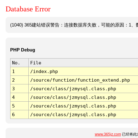
Database Error
(1040) 365建站错误警告：连接数据库失败，可能的原因：1、数
PHP Debug
No.
File
1
/index.php
2
/source/function/function_extend.php
3
/source/class/jzmysql.class.php
4
/source/class/jzmysql.class.php
5
/source/class/jzmysql.class.php
6
/source/class/jzmysql.class.php
www.365jz.com
已经将此