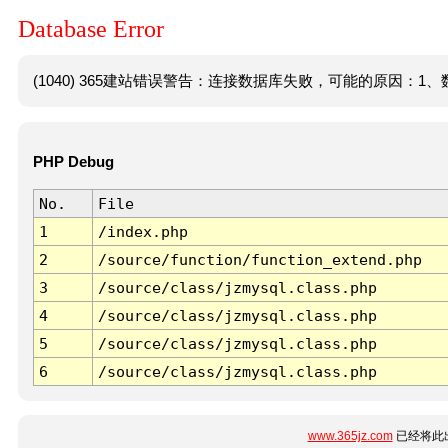
Database Error
(1040) 365建站错误警告：连接数据库失败，可能的原因：1、数
PHP Debug
No.
File
1
/index.php
2
/source/function/function_extend.php
3
/source/class/jzmysql.class.php
4
/source/class/jzmysql.class.php
5
/source/class/jzmysql.class.php
6
/source/class/jzmysql.class.php
www.365jz.com
已经将此