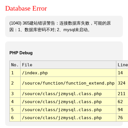
Database Error
(1040) 365建站错误警告：连接数据库失败，可能的原
因：1、数据库密码不对; 2、mysql未启动。
PHP Debug
No.
File
Line
1
/index.php
14
2
/source/function/function_extend.php
324
3
/source/class/jzmysql.class.php
211
4
/source/class/jzmysql.class.php
62
5
/source/class/jzmysql.class.php
94
6
/source/class/jzmysql.class.php
76