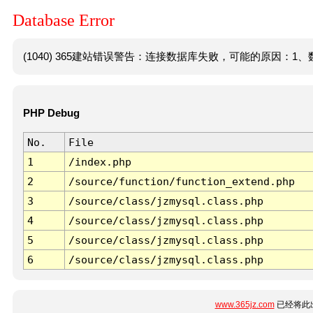
Database Error
(1040) 365建站错误警告：连接数据库失败，可能的原因：1、数
PHP Debug
No.
File
1
/index.php
2
/source/function/function_extend.php
3
/source/class/jzmysql.class.php
4
/source/class/jzmysql.class.php
5
/source/class/jzmysql.class.php
6
/source/class/jzmysql.class.php
www.365jz.com
已经将此