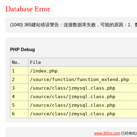
Database Error
(1040) 365建站错误警告：连接数据库失败，可能的原因：1、数
PHP Debug
No.
File
1
/index.php
2
/source/function/function_extend.php
3
/source/class/jzmysql.class.php
4
/source/class/jzmysql.class.php
5
/source/class/jzmysql.class.php
6
/source/class/jzmysql.class.php
www.365jz.com
已经将此