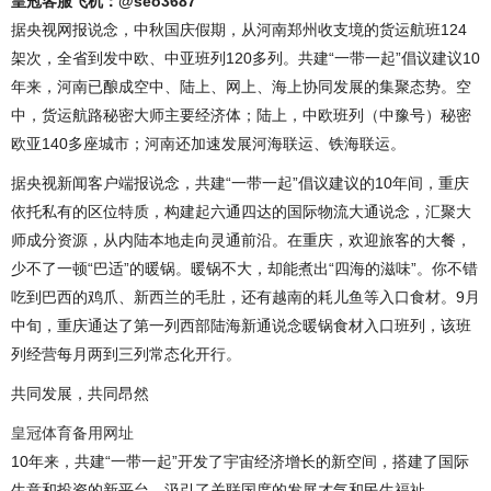
皇冠客服飞机：@seo3687
据央视网报说念，中秋国庆假期，从河南郑州收支境的货运航班124
架次，全省到发中欧、中亚班列120多列。共建“一带一起”倡议建议10
年来，河南已酿成空中、陆上、网上、海上协同发展的集聚态势。空
中，货运航路秘密大师主要经济体；陆上，中欧班列（中豫号）秘密
欧亚140多座城市；河南还加速发展河海联运、铁海联运。
据央视新闻客户端报说念，共建“一带一起”倡议建议的10年间，重庆
依托私有的区位特质，构建起六通四达的国际物流大通说念，汇聚大
师成分资源，从内陆本地走向灵通前沿。在重庆，欢迎旅客的大餐，
少不了一顿“巴适”的暖锅。暖锅不大，却能煮出“四海的滋味”。你不错
吃到巴西的鸡爪、新西兰的毛肚，还有越南的耗儿鱼等入口食材。9月
中旬，重庆通达了第一列西部陆海新通说念暖锅食材入口班列，该班
列经营每月两到三列常态化开行。
共同发展，共同昂然
皇冠体育备用网址
10年来，共建“一带一起”开发了宇宙经济增长的新空间，搭建了国际
生意和投资的新平台，汲引了关联国度的发展才气和民生福祉。