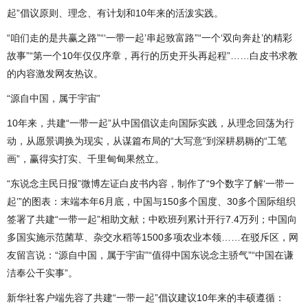
起”倡议原则、理念、有计划和10年来的活泼实践。
“咱们走的是共赢之路”“‘一带一起’串起致富路”“一个‘双向奔赴’的精彩
故事”“第一个10年仅仅序章，再行的历史开头再起程”……白皮书求教
的内容激发网友热议。
“源自中国，属于宇宙”
10年来，共建“一带一起”从中国倡议走向国际实践，从理念回荡为行
动，从愿景调换为现实，从谋篇布局的“大写意”到深耕易耨的“工笔
画”，赢得实打实、千里甸甸果然立。
“东说念主民日报”微博左证白皮书内容，制作了“9个数字了解‘一带一
起’”的图表：末端本年6月底，中国与150多个国度、30多个国际组织
签署了共建“一带一起”相助文献；中欧班列累计开行7.4万列；中国向
多国实施示范菌草、杂交水稻等1500多项农业本领……在驳斥区，网
友留言说：“源自中国，属于宇宙”“值得中国东说念主骄气”“中国在谦
洁奉公干实事”。
新华社客户端先容了共建“一带一起”倡议建议10年来的丰硕遵循：