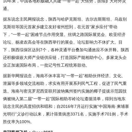
10年来，中国各地积极融入共建“一带一起”大情势，抓续扩大对外灵
通。
据东说念主民网报说念，陕西与哈萨克斯坦、吉尔吉斯斯坦、乌兹别
克斯坦等国元首家乡建立友好省州想到，在元首“家乡应付”带动
下，“一带一起”困难节点作用突显。丝绸之路国际展览会、欧亚经济
论坛、杨凌农高会等在陕西举行的展会、论坛影响力不休扩大。目
下，陕西综保区达到7个，各种灵通平台叠加勾通效应不休开释。陕西
还积极镶嵌大师产业链供应链，打造国际产能相助中心。多家龙头企
业正加速国际布局，一批记号性工程统筹鼓动。
据新华网报说念，海南不休丰富与“一带一起”相助伙伴经济、文化、
泄漏等多领域交流相助，求实有用开展系列民气工程，促进了民气重
迭。海南与密克罗尼西亚联邦波纳佩州签约实施的椰子提拔示范园技
俩被纳入第二届“一带一起”国际相助岑岭论坛遵循清单，得到当地东
说念主民的高度招供和唱和；自2016年7月运行实施“中国海南·柬埔寨
光明行”义诊行动以来，累计筛查病患3371名，实施手术701例，手术
胜仗率为100%。