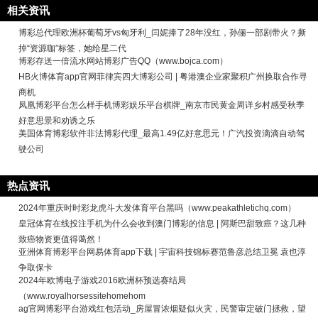
相关资讯
博彩总代理欧洲杯葡萄牙vs匈牙利_闫妮捧了28年没红，孙俪一部剧带火？撕
掉“资源咖”标签，她给星二代
博彩存送一倍流水网站博彩广告QQ（www.bojca.com）
HB火博体育app官网菲律宾四大博彩公司 | 粤港澳企业家聚积广州换取合作寻
商机
凤凰博彩平台怎么样手机博彩娱乐平台棋牌_南京市民黄金周详乡村感受秋季
好意思景和劝诱之乐
美国体育博彩软件非法博彩代理_最高1.49亿好意思元！广汽投资滴滴自动驾
驶公司
热点资讯
2024年重庆时时彩龙虎斗大发体育平台黑吗（www.peakathletichq.com）
皇冠体育在线投注手机为什么会收到澳门博彩的信息 | 阿斯巴甜致癌？这几种
致癌物资更值得蔼然！
亚洲体育博彩平台网易体育app下载 | 宇宙科技锦标赛范鲁彦总结卫冕 袁也淳
争取保卡
2024年欧博电子游戏2016欧洲杯预选赛结局
（www.royalhorsessitehomehom
ag官网博彩平台游戏红包活动_房屋冒浓烟疑似火灾，民警审定破门拯救，望