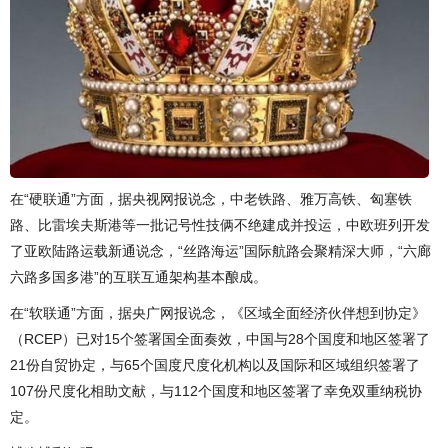
在“硬联通”方面，据央视网报说念，中老铁路、雅万高铁、匈塞铁
路、比雷埃夫斯港等一批记号性技俩不绝建成并投运，中欧班列开发
了亚欧陆路运载新通说念，“丝路海运”国际航路会聚精深大师，“六廊
六路多国多港”的互联互通架构基本酿成。
在“软联通”方面，据央广网报说念，《区域全面经济伙伴想到协定》
（RCEP）已对15个签署国全面奏效，中国与28个国度和地区签署了
21份自贸协定，与65个国度尺度化机构以及国际和区域组织签署了
107份尺度化相助文献，与112个国度和地区签署了幸免双重纳税协
定。