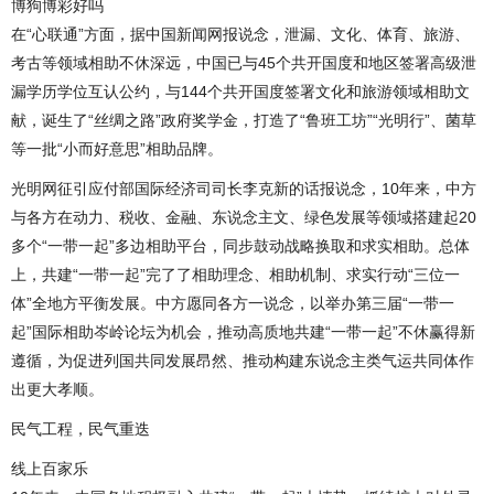
博狗博彩好吗
在“心联通”方面，据中国新闻网报说念，泄漏、文化、体育、旅游、
考古等领域相助不休深远，中国已与45个共开国度和地区签署高级泄
漏学历学位互认公约，与144个共开国度签署文化和旅游领域相助文
献，诞生了“丝绸之路”政府奖学金，打造了“鲁班工坊”“光明行”、菌草
等一批“小而好意思”相助品牌。
光明网征引应付部国际经济司司长李克新的话报说念，10年来，中方
与各方在动力、税收、金融、东说念主文、绿色发展等领域搭建起20
多个“一带一起”多边相助平台，同步鼓动战略换取和求实相助。总体
上，共建“一带一起”完了了相助理念、相助机制、求实行动“三位一
体”全地方平衡发展。中方愿同各方一说念，以举办第三届“一带一
起”国际相助岑岭论坛为机会，推动高质地共建“一带一起”不休赢得新
遵循，为促进列国共同发展昂然、推动构建东说念主类气运共同体作
出更大孝顺。
民气工程，民气重迭
线上百家乐