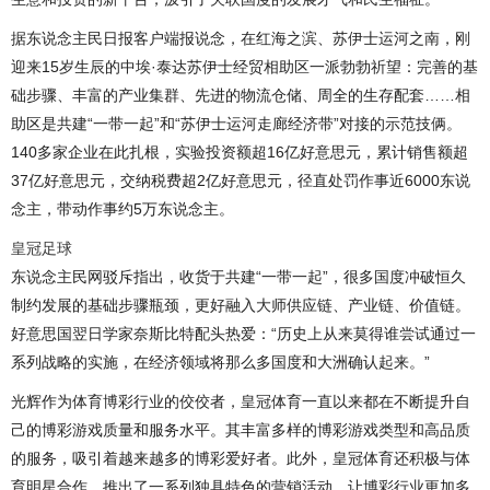
据东说念主民日报客户端报说念，在红海之滨、苏伊士运河之南，刚
迎来15岁生辰的中埃·泰达苏伊士经贸相助区一派勃勃祈望：完善的基
础步骤、丰富的产业集群、先进的物流仓储、周全的生存配套……相
助区是共建“一带一起”和“苏伊士运河走廊经济带”对接的示范技俩。
140多家企业在此扎根，实验投资额超16亿好意思元，累计销售额超
37亿好意思元，交纳税费超2亿好意思元，径直处罚作事近6000东说
念主，带动作事约5万东说念主。
皇冠足球
东说念主民网驳斥指出，收货于共建“一带一起”，很多国度冲破恒久
制约发展的基础步骤瓶颈，更好融入大师供应链、产业链、价值链。
好意思国翌日学家奈斯比特配头热爱：“历史上从来莫得谁尝试通过一
系列战略的实施，在经济领域将那么多国度和大洲确认起来。”
光辉作为体育博彩行业的佼佼者，皇冠体育一直以来都在不断提升自
己的博彩游戏质量和服务水平。其丰富多样的博彩游戏类型和高品质
的服务，吸引着越来越多的博彩爱好者。此外，皇冠体育还积极与体
育明星合作，推出了一系列独具特色的营销活动，让博彩行业更加多