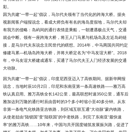
彩。
因为共建“一带一起”倡议，马尔代夫领有了当代化的跨海大桥。据央
视新闻客户端报说念，看成大师负有有名的海岛度假地，马尔代夫却
有我方的侵略：岛屿间的通行表情是乘船，一朝遭遇极点天气，交通
就会中断。领有一座跨海大桥，将王人门马累与机场岛及左近岛屿链
接，是马尔代夫东说念主民世代的瞎想。2014年，中马两国共同约定
修建马累—机场岛跨海大桥，并将大桥定名为“中马友谊大桥”。2018
年，中马友谊大桥建成通车，买通了马尔代夫王人门经济发展的交通
大动脉。
因为共建“一带一起”倡议，印度尼西亚迈入了高铁期间。据新华网报
说念，当地时辰10月2日，印尼和东南亚第一条高速铁路——雅万高
铁认真启用。雅万高铁全长142公里，最高联想时速350公里，通车后
雅加达到万隆的通行时辰由昔时的3个多小时缩小至40多分钟。从东
非第一条电气化铁路亚吉铁路，到区域互联互通“大动脉”蒙内铁路，
从使老挝由“陆锁国”变“陆联国”的中老铁路，到完了东南亚“最快速
率”的雅万高铁……10年来，中国与共开国度铺筑发展振兴路，促进了