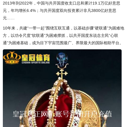
2013年到2022年，中国与共开国度收支口总和累计19.1万亿好意思
元，年均增长6.4%；与共开国度双向投资累计非凡3800亿好意思
元……
10年来，共建“一带一起”围绕互联互通，以基础步骤“硬联通”为困难地
方，以功令尺度“软联通”为困难撑抓，以共开国度东说念主民“心联
通”为困难基础，成为目下宇宙范围最广、界限最大的国际相助平台。