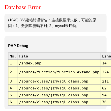
Database Error
(1040) 365建站错误警告：连接数据库失败，可能的原
因：1、数据库密码不对; 2、mysql未启动。
PHP Debug
No.
File
Line
1
/index.php
14
2
/source/function/function_extend.php
324
3
/source/class/jzmysql.class.php
211
4
/source/class/jzmysql.class.php
62
5
/source/class/jzmysql.class.php
94
6
/source/class/jzmysql.class.php
76