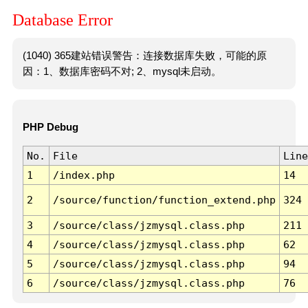
Database Error
(1040) 365建站错误警告：连接数据库失败，可能的原
因：1、数据库密码不对; 2、mysql未启动。
PHP Debug
No.
File
Line
1
/index.php
14
2
/source/function/function_extend.php
324
3
/source/class/jzmysql.class.php
211
4
/source/class/jzmysql.class.php
62
5
/source/class/jzmysql.class.php
94
6
/source/class/jzmysql.class.php
76