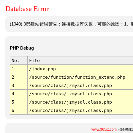
Database Error
(1040) 365建站错误警告：连接数据库失败，可能的原因：1、数
PHP Debug
No.
File
1
/index.php
2
/source/function/function_extend.php
3
/source/class/jzmysql.class.php
4
/source/class/jzmysql.class.php
5
/source/class/jzmysql.class.php
6
/source/class/jzmysql.class.php
www.365jz.com
已经将此