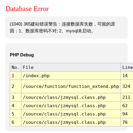
Database Error
(1040) 365建站错误警告：连接数据库失败，可能的原
因：1、数据库密码不对; 2、mysql未启动。
PHP Debug
No.
File
Line
1
/index.php
14
2
/source/function/function_extend.php
324
3
/source/class/jzmysql.class.php
211
4
/source/class/jzmysql.class.php
62
5
/source/class/jzmysql.class.php
94
6
/source/class/jzmysql.class.php
76