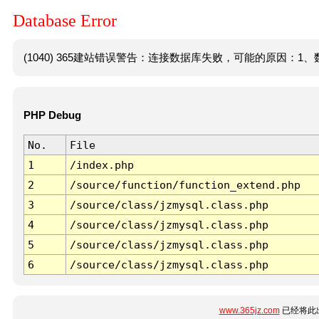
Database Error
(1040) 365建站错误警告：连接数据库失败，可能的原因：1、数
PHP Debug
No.
File
1
/index.php
2
/source/function/function_extend.php
3
/source/class/jzmysql.class.php
4
/source/class/jzmysql.class.php
5
/source/class/jzmysql.class.php
6
/source/class/jzmysql.class.php
www.365jz.com
已经将此