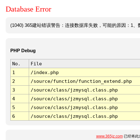
Database Error
(1040) 365建站错误警告：连接数据库失败，可能的原因：1、数
PHP Debug
No.
File
1
/index.php
2
/source/function/function_extend.php
3
/source/class/jzmysql.class.php
4
/source/class/jzmysql.class.php
5
/source/class/jzmysql.class.php
6
/source/class/jzmysql.class.php
www.365jz.com
已经将此