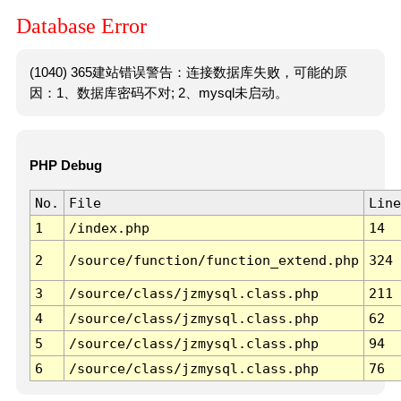
Database Error
(1040) 365建站错误警告：连接数据库失败，可能的原
因：1、数据库密码不对; 2、mysql未启动。
PHP Debug
No.
File
Line
1
/index.php
14
2
/source/function/function_extend.php
324
3
/source/class/jzmysql.class.php
211
4
/source/class/jzmysql.class.php
62
5
/source/class/jzmysql.class.php
94
6
/source/class/jzmysql.class.php
76