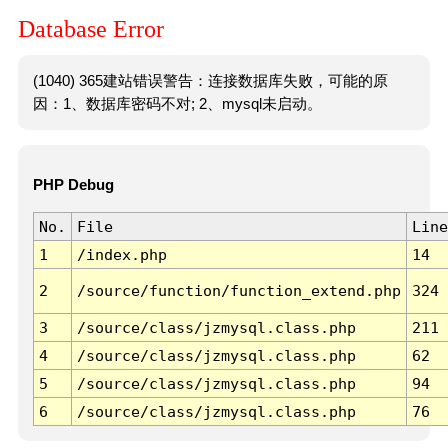
Database Error
(1040) 365建站错误警告：连接数据库失败，可能的原
因：1、数据库密码不对; 2、mysql未启动。
PHP Debug
No.
File
Line
1
/index.php
14
2
/source/function/function_extend.php
324
3
/source/class/jzmysql.class.php
211
4
/source/class/jzmysql.class.php
62
5
/source/class/jzmysql.class.php
94
6
/source/class/jzmysql.class.php
76