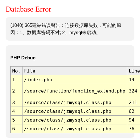
Database Error
(1040) 365建站错误警告：连接数据库失败，可能的原
因：1、数据库密码不对; 2、mysql未启动。
PHP Debug
No.
File
Line
1
/index.php
14
2
/source/function/function_extend.php
324
3
/source/class/jzmysql.class.php
211
4
/source/class/jzmysql.class.php
62
5
/source/class/jzmysql.class.php
94
6
/source/class/jzmysql.class.php
76