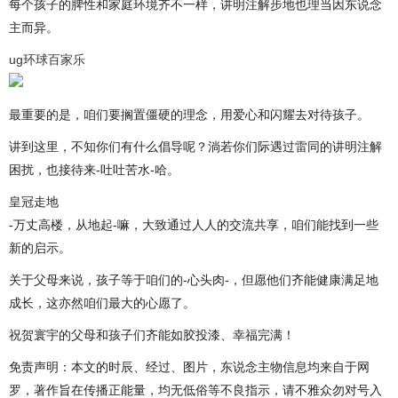
每个孩子的脾性和家庭环境齐不一样，讲明注解步地也理当因东说念
主而异。
ug环球百家乐
最重要的是，咱们要搁置僵硬的理念，用爱心和闪耀去对待孩子。
讲到这里，不知你们有什么倡导呢？淌若你们际遇过雷同的讲明注解
困扰，也接待来-吐吐苦水-哈。
皇冠走地
-万丈高楼，从地起-嘛，大致通过人人的交流共享，咱们能找到一些
新的启示。
关于父母来说，孩子等于咱们的-心头肉-，但愿他们齐能健康满足地
成长，这亦然咱们最大的心愿了。
祝贺寰宇的父母和孩子们齐能如胶投漆、幸福完满！
免责声明：本文的时辰、经过、图片，东说念主物信息均来自于网
罗，著作旨在传播正能量，均无低俗等不良指示，请不雅众勿对号入