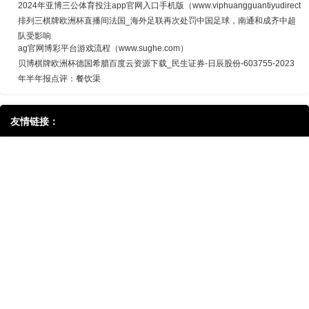
2024年亚博三公体育投注app官网入口手机版（www.viphuangguantiyudirect
排列三棋牌欧洲杯直播间法国_海外足联再次处罚中国足球，南通和成齐中超
队受影响
ag官网博彩平台游戏流程（www.sughe.com）
贝博棋牌欧洲杯德国希腊百度云资源下载_民生证券-日辰股份-603755-2023
年半年报点评：餐饮渠
友情链接：