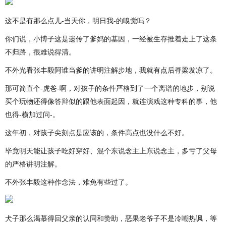
这不是有那么点儿-当天你，明日我-的嗅觉吗？
你们说，小博子这是遗传了爹妈的基因，一经被生存推着走上了这条
不归路，很难说得清。
不外光看张丰毅阿谁当爹的讲明注解步地，我就有点后脊梁发凉了。
那可简直个-虎爸-啊，对孩子的条件严格到了一个离谱的地步，别说
买个玩物还得像答辩似的跟他表面起因，就连演戏这种专科的事，他
也得-横加过问-。
这年初，对孩子尖刻点是应该的，条件高点也没什么不好。
毕竟明天能让孩子吃好穿好、混个东说念主上东说念主，多亏了父母
的严格讲明注解。
不外张丰毅这种作念法，难免有些过了。
犬子那么渴慕得回父亲的认同和赞助，恶果老爷子不是冷嘲热讽，等