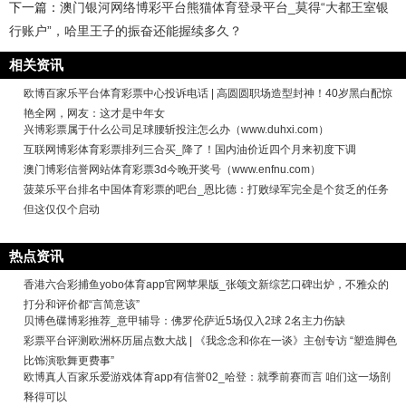
下一篇：
澳门银河网络博彩平台熊猫体育登录平台_莫得“大都王室银
行账户”，哈里王子的振奋还能握续多久？
相关资讯
欧博百家乐平台体育彩票中心投诉电话 | 高圆圆职场造型封神！40岁黑白配惊
艳全网，网友：这才是中年女
兴博彩票属于什么公司足球腰斩投注怎么办（www.duhxi.com）
互联网博彩体育彩票排列三合买_降了！国内油价近四个月来初度下调
澳门博彩信誉网站体育彩票3d今晚开奖号（www.enfnu.com）
菠菜乐平台排名中国体育彩票的吧台_恩比德：打败绿军完全是个贫乏的任务
但这仅仅个启动
热点资讯
香港六合彩捕鱼yobo体育app官网苹果版_张颂文新综艺口碑出炉，不雅众的
打分和评价都“言简意该”
贝博色碟博彩推荐_意甲辅导：佛罗伦萨近5场仅入2球 2名主力伤缺
彩票平台评测欧洲杯历届点数大战 | 《我念念和你在一谈》主创专访 “塑造脚色
比饰演歌舞更费事”
欧博真人百家乐爱游戏体育app有信誉02_哈登：就季前赛而言 咱们这一场剖
释得可以