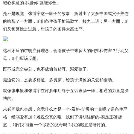
诚心实意的-我爱你-就能弥合。
是不是嗅觉，张博宇这一家子的故事，折射出了太多中国式父子关连
的暗影？一方面，咱们条件孩子忙绿勤学、接力上进；另一方面，咱
们又频繁操之过急，对孩子的条件太高太严。
这种矛盾的讲明注解理念，会给孩子带来多大的困扰和伤害？行动父
母，咱们应该反想。
既不成完全尖刻，也不成俯首贴耳、溺爱孩子。
最迫切的，是要多相通、多贯穿，给孩子满盈的关爱和缓助。
就像张丰毅和张博宇在许多年后终于互诉衷肠一样，相通的力量是渊
博的。
未必间我也会想，究竟什么才是一个-及格-父母的圭臬呢？是条件严
格一经溺爱有加？难说念真的唯一找到了讲明注解的-实足正确谜
底-，咱们才能当一个尽职的父母吗？我的谜底是研讨的。