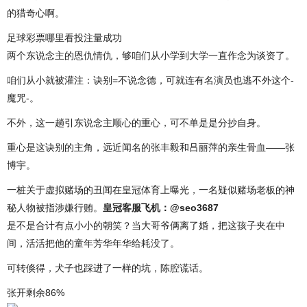
的猎奇心啊。
足球彩票哪里看投注量成功
两个东说念主的恩仇情仇，够咱们从小学到大学一直作念为谈资了。
咱们从小就被灌注：诀别=不说念德，可就连有名演员也逃不外这个-
魔咒-。
不外，这一趟引东说念主顺心的重心，可不单是是分抄自身。
重心是这诀别的主角，远近闻名的张丰毅和吕丽萍的亲生骨血——张
博宇。
一桩关于虚拟赌场的丑闻在皇冠体育上曝光，一名疑似赌场老板的神
秘人物被指涉嫌行贿。
皇冠客服飞机：@seo3687
是不是合计有点小小的朝笑？当大哥爷俩离了婚，把这孩子夹在中
间，活活把他的童年芳华年华给耗没了。
可转倏得，犬子也踩进了一样的坑，陈腔谎话。
张开剩余86%