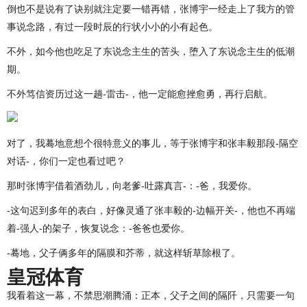
倒也不是说有了诀别就注定要一错再错，张博宇一经走上了我方的管
事说念路，有过一段时辰的行状小小的小有起色。
不外，如今他也吃足了东说念主生的苦头，堕入了东说念主生的低潮
期。
不外笃信资历过这一趟-雷击-，他一定能愈挫愈勇，再行启航。
对了，我蓦地意想个很特意义的事儿，等于张博宇和张丰毅那段-隔空
对话-，你们一定也看过吧？
那时张博宇借着酒劲儿，向老爹-吐露真言-：-爸，我爱你。
-这句迟到多年的表白，好像灵通了张丰毅的-边幅开关-，他也不再端
着-强人-的架子，恢复说念：-爸爸也爱你。
-蓦地，父子俩多年的隔膜和芥蒂，就这样斩草除根了。
皇冠体育
我看着这一幕，不禁思潮腾涌：正本，父子之间的隔阡，只需要一句