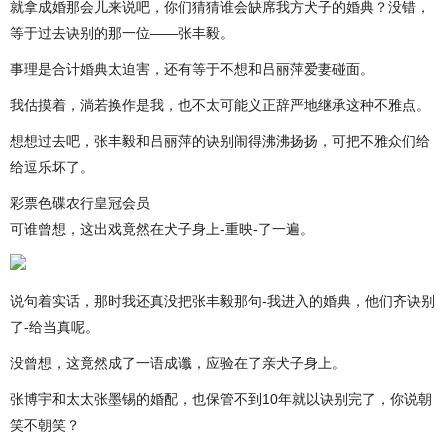
就拿成婚那会儿来说吧，你们猜猜谁会缺席我方犬子的婚典？没错，
等于过去诀别的那一位——张丰毅。
事理是合计婚典太迫害，还有等于不想和吕丽萍爱妻碰面。
我估摸着，淌若换作是我，也不太可能义正辞严地继承这种不雅点。
想想过去吧，张丰毅和吕丽萍的诀别闹得沸沸扬扬，可把不雅众们给
给逗乐坏了。
彩票色碟农行皇冠会员
可谁曾想，这出戏竟然在犬子身上-重映-了一遍。
说句着实话，那时我还真没把张丰毅那句-我进入的婚典，他们齐诀别
了-给当真呢。
没曾想，这竟然成了一语成谶，应验在了亲犬子身上。
张博宇和太太张墨锡的婚配，也保管不到10年就以诀别完了，你说朝
笑不朝笑？