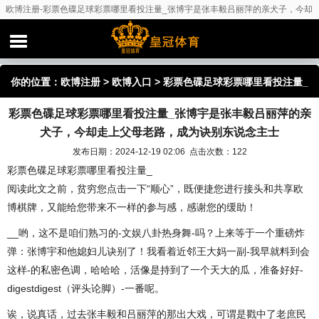
欧博注册-彩票色碟足球彩票哪里看投注量_张博宇是张丰毅吕丽萍的亲犬子，今却
走上父母老路，成为诀别东说念主士
你的位置：
欧博注册
>
欧博入口
> 彩票色碟足球彩票哪里看投注量_
彩票色碟足球彩票哪里看投注量_张博宇是张丰毅吕丽萍的亲
张博宇是张丰毅吕丽萍的亲犬子，今却走上父母老路，成为诀别东
犬子，今却走上父母老路，成为诀别东说念主士
说念主士
发布日期：2024-12-19 02:06 点击次数：122
彩票色碟足球彩票哪里看投注量_
阅读此文之前，贫穷您点击一下“顺心”，既便捷您进行接头和共享欧
博棋牌，又能给您带来不一样的参与感，感谢您的缓助！
__哟，这不是咱们熟习的-文娱八卦热身舞-吗？上来等于一个重磅炸
弹：张博宇和他媳妇儿诀别了！我看着近邻王大妈一副-我早就料到会
这样-的私密色调，哈哈哈，活像是持到了一个天大的瓜，准备好好-
digestdigest（评头论脚）-一番呢。
诶，说真话，过去张丰毅和吕丽萍的那出大戏，可谓是戳中了老庶民