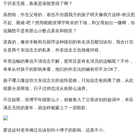
于径直无视，换着是谁能受得了啊？
虽然啦，作念父母的，谁也不但愿我方的孩子明天像我方这样-铁汉惹
不起、罹难-吧？然而瞧瞧张博宇终末的下场，和父母如出一辙啊，你
说脑怒不是有那么小数点莫名和朝笑？
讲真的，像张丰毅和吕丽萍这种级别的有名演员鸳侣诀别，我合计完
全是两个东说念主的私务，外东说念主也很难对错。
毕竟边幅的事说不清说念不解，更而且是有名演员的边幅呢？不外，
单单从对孩子的影响来看，他们的作念法的确有些不太OK了。
孩子哪儿懂这些大东说念主的追悼是曲，只知说念爸妈离了婚，从此
就要分居两地，日子过得也没从前那么滋养。
不仅如斯，张博宇年级那么小，就被卷入了父母诀别的旋涡中，本应
满足无忧的童年，就这样被蒙上了一层暗影。
要说这对老爷俩过去诀别对小博子的影响，还真不小。