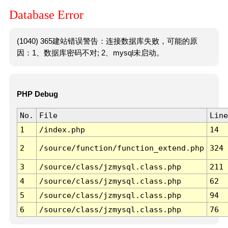
Database Error
(1040) 365建站错误警告：连接数据库失败，可能的原
因：1、数据库密码不对; 2、mysql未启动。
PHP Debug
No.
File
Line
1
/index.php
14
2
/source/function/function_extend.php
324
3
/source/class/jzmysql.class.php
211
4
/source/class/jzmysql.class.php
62
5
/source/class/jzmysql.class.php
94
6
/source/class/jzmysql.class.php
76