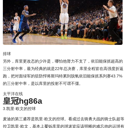
排球
另外，库里更改态的少许是，哪怕他膂力不支了，依旧能保抓超高的
三分射中率，最为经典的就是22年总决赛，库里全程皆在高强度折返
跑，把对面绿军的驻防悍将斯玛特累到脱氧依旧能保抓系列赛43.7%
的三分射中率，是以库里的投射不可谓不彊。
太平洋在线
皇冠hg86a
3.凯里·欧文的控球
麦迪的第三遴荐是凯里·欧文的控球。看成过去骑勇大战的骑士队超等
控卫凯里·欧文，基本上矍铄库里的球迷皆应该明晰的难忘他的运球有