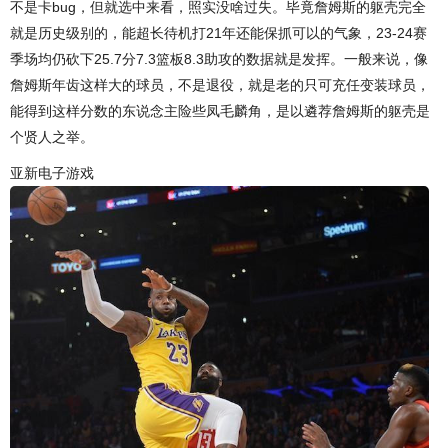
不是卡bug，但就选中来看，照实没啥过失。毕竟詹姆斯的躯壳完全
就是历史级别的，能超长待机打21年还能保抓可以的气象，23-24赛
季场均仍砍下25.7分7.3篮板8.3助攻的数据就是发挥。一般来说，像
詹姆斯年齿这样大的球员，不是退役，就是老的只可充任变装球员，
能得到这样分数的东说念主险些凤毛麟角，是以遴荐詹姆斯的躯壳是
个贤人之举。
亚新电子游戏