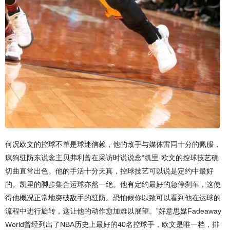
何况欧文的控球不单是球迷信赖，他的敌手与媒体雷同十分的佩服，
疯狗驻防东说念主贝弗利曾在采访时说说念“凯里·欧文的控球技艺确
切曲直常出色。他的手活十分天真，控球技艺可以说是定约中最好
的。凯里的脚步集合运球亦然一绝。他有定约最好的急停刹车，这使
得他概况正常地突破敌手的驻防。恐怕候你以致可以看到他在运球的
流程中进行旋转，这让他的动作愈加难以展望。”好意思媒Fadeaway
World曾经列出了NBA历史上最好的40名控球手，欧文是唯一档，排