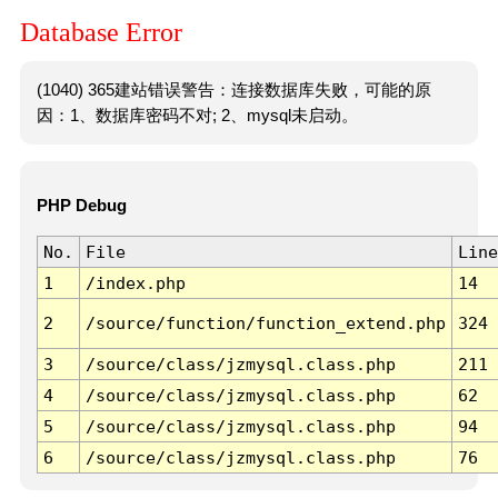
Database Error
(1040) 365建站错误警告：连接数据库失败，可能的原
因：1、数据库密码不对; 2、mysql未启动。
PHP Debug
No.
File
Line
1
/index.php
14
2
/source/function/function_extend.php
324
3
/source/class/jzmysql.class.php
211
4
/source/class/jzmysql.class.php
62
5
/source/class/jzmysql.class.php
94
6
/source/class/jzmysql.class.php
76