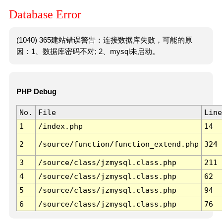
Database Error
(1040) 365建站错误警告：连接数据库失败，可能的原
因：1、数据库密码不对; 2、mysql未启动。
PHP Debug
No.
File
Line
1
/index.php
14
2
/source/function/function_extend.php
324
3
/source/class/jzmysql.class.php
211
4
/source/class/jzmysql.class.php
62
5
/source/class/jzmysql.class.php
94
6
/source/class/jzmysql.class.php
76