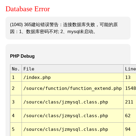
Database Error
(1040) 365建站错误警告：连接数据库失败，可能的原
因：1、数据库密码不对; 2、mysql未启动。
PHP Debug
No.
File
Line
1
/index.php
13
2
/source/function/function_extend.php
1548
3
/source/class/jzmysql.class.php
211
4
/source/class/jzmysql.class.php
62
5
/source/class/jzmysql.class.php
94