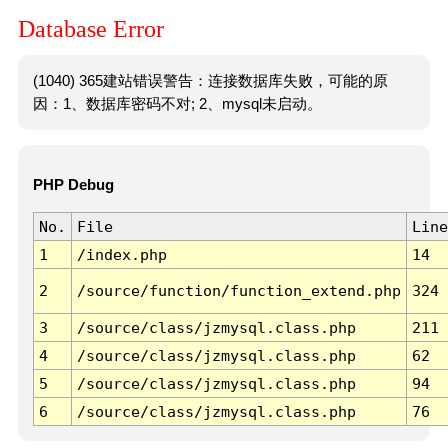
Database Error
(1040) 365建站错误警告：连接数据库失败，可能的原
因：1、数据库密码不对; 2、mysql未启动。
PHP Debug
No.
File
Line
1
/index.php
14
2
/source/function/function_extend.php
324
3
/source/class/jzmysql.class.php
211
4
/source/class/jzmysql.class.php
62
5
/source/class/jzmysql.class.php
94
6
/source/class/jzmysql.class.php
76