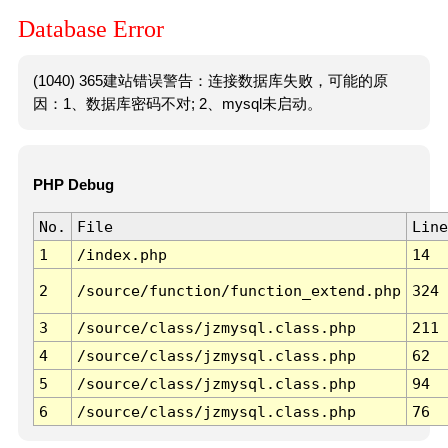
Database Error
(1040) 365建站错误警告：连接数据库失败，可能的原
因：1、数据库密码不对; 2、mysql未启动。
PHP Debug
No.
File
Line
1
/index.php
14
2
/source/function/function_extend.php
324
3
/source/class/jzmysql.class.php
211
4
/source/class/jzmysql.class.php
62
5
/source/class/jzmysql.class.php
94
6
/source/class/jzmysql.class.php
76