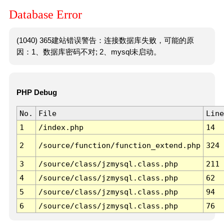
Database Error
(1040) 365建站错误警告：连接数据库失败，可能的原
因：1、数据库密码不对; 2、mysql未启动。
PHP Debug
No.
File
Line
1
/index.php
14
2
/source/function/function_extend.php
324
3
/source/class/jzmysql.class.php
211
4
/source/class/jzmysql.class.php
62
5
/source/class/jzmysql.class.php
94
6
/source/class/jzmysql.class.php
76