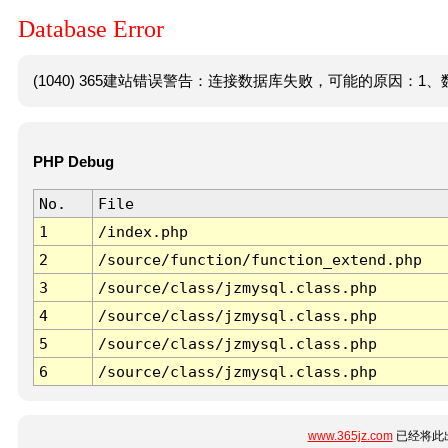
Database Error
(1040) 365建站错误警告：连接数据库失败，可能的原因：1、数
PHP Debug
No.
File
1
/index.php
2
/source/function/function_extend.php
3
/source/class/jzmysql.class.php
4
/source/class/jzmysql.class.php
5
/source/class/jzmysql.class.php
6
/source/class/jzmysql.class.php
www.365jz.com
已经将此