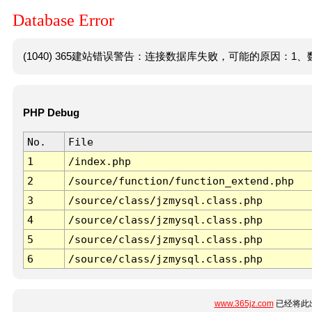
Database Error
(1040) 365建站错误警告：连接数据库失败，可能的原因：1、数
PHP Debug
No.
File
1
/index.php
2
/source/function/function_extend.php
3
/source/class/jzmysql.class.php
4
/source/class/jzmysql.class.php
5
/source/class/jzmysql.class.php
6
/source/class/jzmysql.class.php
www.365jz.com
已经将此