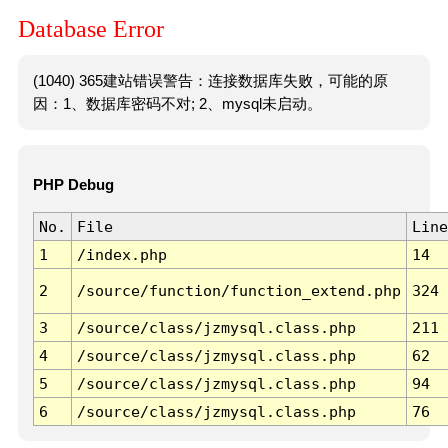
Database Error
(1040) 365建站错误警告：连接数据库失败，可能的原
因：1、数据库密码不对; 2、mysql未启动。
PHP Debug
No.
File
Line
1
/index.php
14
2
/source/function/function_extend.php
324
3
/source/class/jzmysql.class.php
211
4
/source/class/jzmysql.class.php
62
5
/source/class/jzmysql.class.php
94
6
/source/class/jzmysql.class.php
76